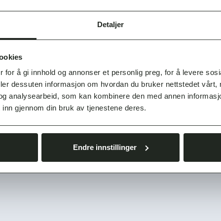
Detaljer
RZ 500E - EN BALANSERT
ookies
KJØREOPPLEVELSE
 for å gi innhold og annonser et personlig preg, for å levere sos
deler dessuten informasjon om hvordan du bruker nettstedet vårt,
INKLUDERT VINTERHJUL OG METALLIC LAKK
og analysearbeid, som kan kombinere den med annen informasjon d
PRIS FRA
MND. PRIS
 inn gjennom din bruk av tjenestene deres.
592 900,-
4 505,-
Endre innstillinger