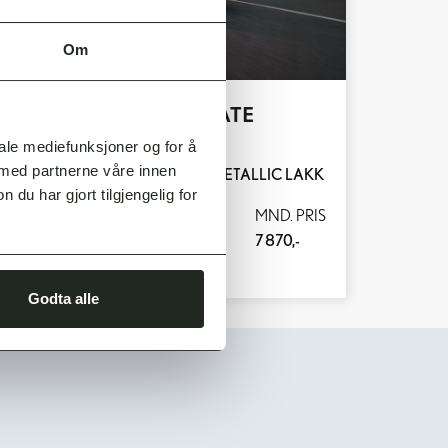
Om
RZ 550E - DEN ULTIMATE
KJØREMASKINEN
iale mediefunksjoner og for å
 med partnerne våre innen
INKLUDERT VINTERHJUL OG METALLIC LAKK
u har gjort tilgjengelig for
PRIS FRA
MND. PRIS
799 000,-
7 870,-
Godta alle