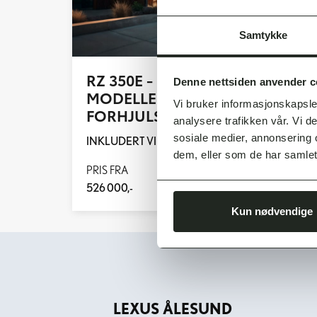
Samtykke
RZ 350E - LONG RANGE
Denne nettsiden anvender c
MODELLEN MED
Vi bruker informasjonskapsler
FORHJULSDRIFT
analysere trafikken vår. Vi 
sosiale medier, annonsering 
INKLUDERT VINTERHJUL OG METALLIC LAKK
dem, eller som de har samlet
PRIS FRA
MND. PRIS
526 000,-
4 050,-
Kun nødvendige
LEXUS ÅLESUND